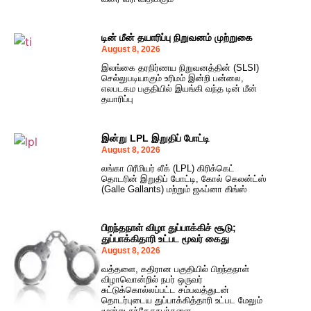
டின் மீன் தயாரிப்பு நிறுவனம் முற்றுகை
August 8, 2026
இலங்கை தரநிர்ணய நிறுவனத்தின் (SLSI)
செல்லுபடியாகும் உரிமம் இன்றி பன்னல,
எலபடகம பகுதியில் இயங்கி வந்த டின் மீன்
தயாரிப்பு
இன்று LPL இறுதிப் போட்டி
August 8, 2026
லங்கா பிரீமியர் லீக் (LPL) கிரிக்கெட்
தொடரின் இறுதிப் போட்டி, கோல் கெலன்ட்ஸ்
(Galle Gallants) மற்றும் ஜஃப்னா கிங்ஸ்
பிறந்தநாள் விழா துப்பாக்கிச் சூடு;
துப்பாக்கிதாரி உட்பட மூவர் கைது
August 8, 2026
வத்தளை, கதிரான பகுதியில் பிறந்தநாள்
விழாவொன்றில் நபர் ஒருவர்
சுட்டுக்கொல்லப்பட்ட சம்பவத்துடன்
தொடர்புடைய துப்பாக்கித்தாரி உட்பட மேலும்
மூன்று சந்தேகநபர்களை