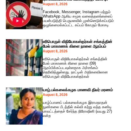
August 8, 2026
Facebook, Messenger, Instagram மற்றும்
WhatsApp ஆகிய சமூக வலைத்தளங்களைப்
பயன்படுத்தி பெருமளவில் முன்னெடுக்கப்படும்
ஒழுங்கமைக்கப்பட்ட கப்பம் கோரும் மோசடி
எரிபொருள் விநியோகஸ்தர்கள் சங்கத்தின்
மேல் மாகாணக் கிளை நாளை ஆரம்பம்
August 8, 2026
எரிபொருள் விநியோகஸ்தர்கள் சங்கத்தின்
மேல் மாகாணக் கிளை நாளை (09)
ஆரம்பிக்கப்படவுள்ளதாக அச்சங்கம்
தெரிவித்துள்ளது. நாட்டின் அதிகளவிலான
எரிபொருள் விநியோகஸ்தர்கள்
யாழ்.பல்கலைக்கழக மாணவி திடீர் மரணம்
August 8, 2026
யாழ்ப்பாணப் பல்கலைக்கழக இராமநாதன்
நுண்கலை பீடத்தில் கல்வி கற்று வந்த கண்டி
மாவட்டத்தைச் சேர்ந்த நிரோஷினி (வயது 27)
என்ற