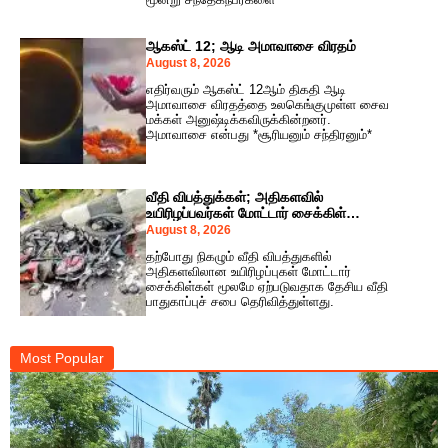
ஆகஸ்ட் 12; ஆடி அமாவாசை விரதம்
August 8, 2026
எதிர்வரும் ஆகஸ்ட் 12ஆம் திகதி ஆடி
அமாவாசை விரதத்தை உலகெங்குமுள்ள சைவ
மக்கள் அனுஷ்டிக்கவிருக்கின்றனர்.
அமாவாசை என்பது *சூரியனும் சந்திரனும்*
வீதி விபத்துக்கள்; அதிகளவில்
உயிரிழப்பவர்கள் மோட்டார் சைக்கிள்
ஓட்டுநர்களே!
August 8, 2026
தற்போது நிகழும் வீதி விபத்துகளில்
அதிகளவிலான உயிரிழப்புகள் மோட்டார்
சைக்கிள்கள் மூலமே ஏற்படுவதாக தேசிய வீதி
பாதுகாப்புச் சபை தெரிவித்துள்ளது.
Most Popular