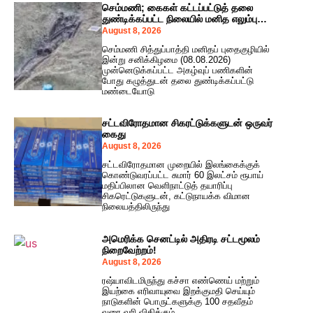
செம்மணி; கைகள் கட்டப்பட்டுத் தலை
துண்டிக்கப்பட்ட நிலையில் மனித எலும்புக்
கூடு
August 8, 2026
செம்மணி சித்துப்பாத்தி மனிதப் புதைகுழியில்
இன்று சனிக்கிழமை (08.08.2026)
முன்னெடுக்கப்பட்ட அகழ்வுப் பணிகளின்
போது கழுத்துடன் தலை துண்டிக்கப்பட்டு
மண்டையோடு
சட்டவிரோதமான சிகரட்டுக்களுடன் ஒருவர்
கைது
August 8, 2026
சட்டவிரோதமான முறையில் இலங்கைக்குக்
கொண்டுவரப்பட்ட சுமார் 60 இலட்சம் ரூபாய்
மதிப்பிலான வெளிநாட்டுத் தயாரிப்பு
சிகரெட்டுகளுடன், கட்டுநாயக்க விமான
நிலையத்திலிருந்து
அமெரிக்க செனட்டில் அதிரடி சட்டமூலம்
நிறைவேற்றம்!
August 8, 2026
ரஷ்யாவிடமிருந்து கச்சா எண்ணெய் மற்றும்
இயற்கை எரிவாயுவை இறக்குமதி செய்யும்
நாடுகளின் பொருட்களுக்கு 100 சதவீதம்
வரை வரி விதிக்கும்