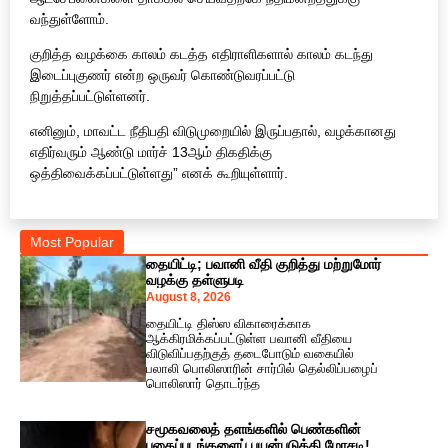
வந்துள்ளோம்.
குறித்த வழக்கை காலம் கடத்த எதிராளிகளால் காலம் கடந்து
இடைப்புகுணர் என்ற ஒருவர் கொண்டுவரப்பட்டு
நிறுத்தப்பட்டுள்ளனர்.
எனினும், மாவட்ட நீதிபதி விடுமுறையில் இருப்பதால், வழக்கானது
எதிர்வரும் ஆண்டு மார்ச் 13ஆம் திகதிக்கு
ஒத்திவைக்கப்பட்டுள்ளது” எனக் கூறியுள்ளார்.
Most Popular
தையிட்டி; பவானி வீதி குறித்து மற்றுமோர்
வழக்கு தள்ளுபடி
August 8, 2026
தையிட்டி திஸ்ஸ விகாரைக்காக
ஆக்கிரமிக்கப்பட்டுள்ள பவானி வீதியை
விடுவிப்பதற்குத் தடைபோடும் வகையில்
பலாலி பொலிஸாரின் சார்பில் தெல்லிப்பழைப்
பொலிஸார் தொடர்ந்த
சமூகவலைத் தளங்களில் பெண்களின்
புகைப்படங்களைப் பயன்படுத்தி மோசடி!