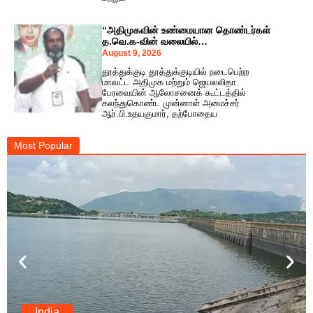
“அதிமுகவின் உண்மையான தொண்டர்கள்
த.வெ.க-வின் வலையில்
சிக்கமாட்டார்கள்!” – கடுமையாக
August 9, 2026
விமர்சித்த ஆர்.பி.உதயகுமார்!
தூத்துக்குடி தூத்துக்குடியில் நடைபெற்ற
மாவட்ட அதிமுக மற்றும் ஜெயலலிதா
பேரவையின் ஆலோசனைக் கூட்டத்தில்
கலந்துகொண்ட முன்னாள் அமைச்சர்
ஆர்.பி.உதயகுமார், தற்போதைய
Most Popular
India