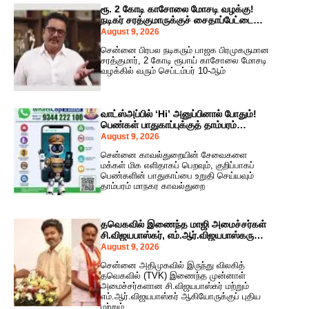
ரூ. 2 கோடி காசோலை மோசடி வழக்கு!
நடிகர் சரத்குமாருக்குச் சைதாப்பேட்டை
நீதிமன்றம் அதிரடி சம்மன்!
August 9, 2026
சென்னை பிரபல நடிகரும் பாஜக பிரமுகருமான
சரத்குமார், 2 கோடி ரூபாய் காசோலை மோசடி
வழக்கில் வரும் செப்டம்பர் 10-ஆம்
வாட்ஸ்அப்பில் ‘Hi’ அனுப்பினால் போதும்!
பெண்கள் பாதுகாப்புக்குத் தாம்பரம்
போலீசாரின் ‘வாட்ஸ்காப்’ AI சேவை அதிரடி
August 9, 2026
அறிமுகம்!
சென்னை காவல்துறையின் சேவைகளை
மக்கள் மிக எளிதாகப் பெறவும், குறிப்பாகப்
பெண்களின் பாதுகாப்பை உறுதி செய்யவும்
தாம்பரம் மாநகர காவல்துறை
தவெகவில் இணைந்த மாஜி அமைச்சர்கள்
சி.விஜயபாஸ்கர், எம்.ஆர்.விஜயபாஸ்கருக்கு
முக்கியப் பதவிகள்! முதலமைச்சர் விஜய்
August 9, 2026
அதிரடி அறிவிப்பு!
சென்னை அதிமுகவில் இருந்து விலகித்
தவெகவில் (TVK) இணைந்த முன்னாள்
அமைச்சர்களான சி.விஜயபாஸ்கர் மற்றும்
எம்.ஆர்.விஜயபாஸ்கர் ஆகியோருக்குப் புதிய
மற்றும்