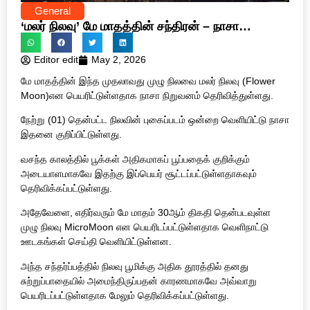
General
‘மலர் நிலவு’ மே மாதத்தின் சந்திரன் – நாசா
நிறுவனம்
Editor edit
May 2, 2026
மே மாதத்தின் இந்த முதலாவது முழு நிலவை மலர் நிலவு (Flower
Moon)என பெயரிட்டுள்ளதாக நாசா நிறுவனம் தெரிவித்துள்ளது.
நேற்று (01) தென்பட்ட நிலவின் புகைப்படம் ஒன்றை வெளியிட்டு நாசா
இதனை குறிப்பிட்டுள்ளது.
வசந்த காலத்தில் பூக்கள் அதிகமாகப் பூப்பதைக் குறிக்கும்
அடையாளமாகவே இதற்கு இப்பெயர் சூட்டப்பட்டுள்ளதாகவும்
தெரிவிக்கப்பட்டுள்ளது.
அதேவேளை, எதிர்வரும் மே மாதம் 30ஆம் திகதி தென்படவுள்ள
முழு நிலவு MicroMoon என பெயரிடப்பட்டுள்ளதாக வெளிநாட்டு
ஊடகங்கள் செய்தி வெளியிட்டுள்ளன.
அந்த சந்தர்ப்பத்தில் நிலவு பூமிக்கு அதிக தூரத்தில் தனது
சுற்றுப்பாதையில் அமைந்திருப்பதன் காரணமாகவே அவ்வாறு
பெயரிடப்பட்டுள்ளதாக மேலும் தெரிவிக்கப்பட்டுள்ளது.