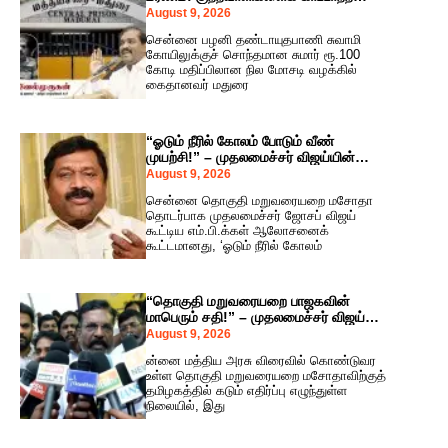
நினைப்பது யார்? – வேல்முருகன் சரமாரி
August 9, 2026
கேள்வி!
சென்னை பழனி தண்டாயுதபாணி சுவாமி
கோயிலுக்குச் சொந்தமான சுமார் ரூ.100
கோடி மதிப்பிலான நில மோசடி வழக்கில்
கைதானவர் மதுரை
“ஓடும் நீரில் கோலம் போடும் வீண்
முயற்சி!” – முதலமைச்சர் விஜய்யின்
ஆலோசனைக் கூட்டத்தைக் கடுமையாக
August 9, 2026
விமர்சித்த அதிமுக எம்.பி.!
சென்னை தொகுதி மறுவரையறை மசோதா
தொடர்பாக முதலமைச்சர் ஜோசப் விஜய்
கூட்டிய எம்.பி.க்கள் ஆலோசனைக்
கூட்டமானது, ‘ஓடும் நீரில் கோலம்
“தொகுதி மறுவரையறை பாஜகவின்
மாபெரும் சதி!” – முதலமைச்சர் விஜய்
கூட்டத்திற்குப் பின் திருமாவளவன்
August 9, 2026
ஆவேசம்!
ன்னை மத்திய அரசு விரைவில் கொண்டுவர
உள்ள தொகுதி மறுவரையறை மசோதாவிற்குத்
தமிழகத்தில் கடும் எதிர்ப்பு எழுந்துள்ள
நிலையில், இது