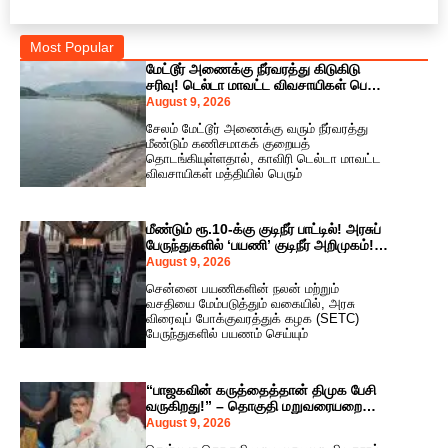
Most Popular
மேட்டூர் அணைக்கு நீர்வரத்து கிடுகிடு
சரிவு! டெல்டா மாவட்ட விவசாயிகள் பெரும்
கவலை!
August 9, 2026
சேலம் மேட்டூர் அணைக்கு வரும் நீர்வரத்து
மீண்டும் கணிசமாகக் குறையத்
தொடங்கியுள்ளதால், காவிரி டெல்டா மாவட்ட
விவசாயிகள் மத்தியில் பெரும்
மீண்டும் ரூ.10-க்கு குடிநீர் பாட்டில்! அரசுப்
பேருந்துகளில் ‘பயணி’ குடிநீர் அறிமுகம்! –
அமைச்சர் விஜய் தமிழன் பார்த்திபன்
August 9, 2026
அதிரடி!
சென்னை பயணிகளின் நலன் மற்றும்
வசதியை மேம்படுத்தும் வகையில், அரசு
விரைவுப் போக்குவரத்துக் கழக (SETC)
பேருந்துகளில் பயணம் செய்யும்
“பாஜகவின் கருத்தைத்தான் திமுக பேசி
வருகிறது!” – தொகுதி மறுவரையறை
கூட்டத்திற்குப் பின் துரை வைகோ அதிரடி
August 9, 2026
குற்றச்சாட்டு!