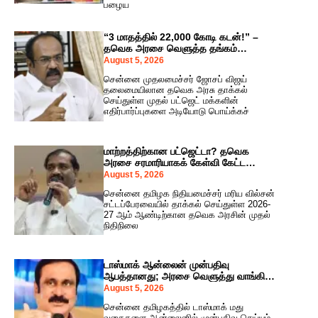
பழைய
“3 மாதத்தில் 22,000 கோடி கடன்!” –
தவெக அரசை வெளுத்த தங்கம்
தென்னரசு!
August 5, 2026
சென்னை முதலமைச்சர் ஜோசப் விஜய்
தலைமையிலான தவெக அரசு தாக்கல்
செய்துள்ள முதல் பட்ஜெட் மக்களின்
எதிர்பார்ப்புகளை அடியோடு பொய்க்கச்
மாற்றத்திற்கான பட்ஜெட்டா? தவெக
அரசை சரமாரியாகக் கேள்வி கேட்ட
வேல்முருகன்!
August 5, 2026
சென்னை தமிழக நிதியமைச்சர் மரிய வில்சன்
சட்டப்பேரவையில் தாக்கல் செய்துள்ள 2026-
27 ஆம் ஆண்டிற்கான தவெக அரசின் முதல்
நிதிநிலை
டாஸ்மாக் ஆன்லைன் முன்பதிவு
ஆபத்தானது; அரசை வெளுத்து வாங்கிய
அன்புமணி ராமதாஸ்!
August 5, 2026
சென்னை தமிழகத்தில் டாஸ்மாக் மது
வகைகளை ஆன்லைனில் முன்பதிவு செய்யும்