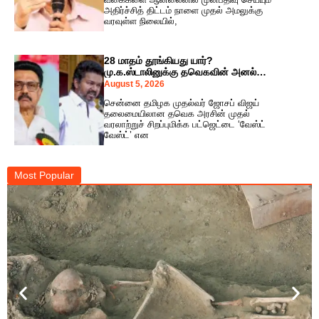
அதிர்ச்சித் திட்டம் நாளை முதல் அமலுக்கு
வரவுள்ள நிலையில்,
28 மாதம் தூங்கியது யார்?
மு.க.ஸ்டாலினுக்கு தவெகவின் அனல்
பறக்கும் பதிலடி!
August 5, 2026
சென்னை தமிழக முதல்வர் ஜோசப் விஜய்
தலைமையிலான தவெக அரசின் முதல்
வரலாற்றுச் சிறப்புமிக்க பட்ஜெட்டை ‘வேஸ்ட்
வேஸ்ட்’ என
Most Popular