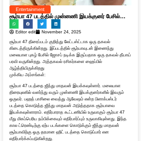
Entertainment
சூர்யா 47 படத்தில் முன்னணி இயக்குனர் பேசில்
ஜோசப்?
Editor edit
November 24, 2025
சூர்யா 47 திரைப்படம் குறித்து லேட்டஸ்ட்டாக ஒரு தகவல்
கிடைத்திருக்கின்றது. இப்படத்தில் சூர்யாவுடன் இணைந்து
மலையாள புகழ் பேசில் ஜோசப் நடிக்க இருப்பதாக ஒரு தகவல் தீயாய்
பரவி வருகின்றது. அத்தகவல் ரசிகர்களை ஹைப்பில்
ஆழ்த்தியிருக்கிறது
முக்கிய அம்சங்கள்:
சூர்யா 47 படத்தை ஜீத்து மாதவன் இயக்கவுள்ளார். மலையாள
திரையுலகில் வளர்ந்து வரும் முன்னணி இயக்குனர்களில் இவரும்
ஒருவர். பஹத் பாசிலை வைத்து ஆவேஷம் என்ற பிளாக்பஸ்டர்
படத்தை கொடுத்த ஜீத்து மாதவன் அடுத்ததாக சூர்யாவை
இயக்கவுள்ளாராம். எதிர்பாராத கூட்டணியில் உருவாகும் சூர்யா 47
மீது மிகப்பெரிய நம்பிக்கையும் எதிர்பார்ப்பும் உருவாகியுள்ளது. இந்த
கால ட்ரெண்டிற்கு ஏற்ப படங்களை கொடுக்கும் ஜீத்து மாதவன்
சூர்யாவிற்கு ஒரு தரமான ஹிட் படத்தை கொடுப்பார் என
எதிர்பார்க்கப்படுகின்றது.