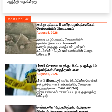
ஆழ்த்தி வருகின்றது.
Most Popular
இன்று புதிதாக 8 மனித எலும்புக்கூடுகள்
செம்மணியில் அடையாளம்
August 5, 2026
இன்று யாழ்ப்பாணம், செம்மணியில்
முன்னெடுக்கப்பட்ட செம்மணி
மனிதப்புதைகுழி அகழ்வின் மூன்றாம்
கட்டத்தின் 44ஆம் நாள் பணிகளின் போது,
புதிதாக 8
பர்னபி கொலை வழக்கு: B.C. நபருக்கு 10
ஆண்டுகள் சிறைத்தண்டனை
August 5, 2026
பர்னபி (Burnaby) நகரில் இடம்பெற்ற கொடூரக்
குத்துக்கொலைச் சம்பவத்தில், கொலைக்
குற்றத்திற்காக (manslaughter)
குற்றவாளியாகக் காணப்பட்ட நபர் ஒருவருக்கு
பிரிட்டிஷ்
மாங்க்டனில் ‘ஆயுதமேந்திய ஆபத்தான’
அதிக ஆபத்துள்ள குற்றவாளி கைது