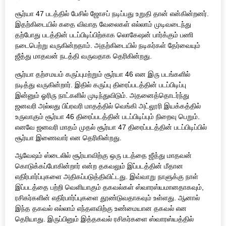
சூர்யா 47 படத்தில் பேசில் ஜோசப் நடிப்பது உறுதி தான் என்கின்றனர்.
இதற்கிடையில் கதை விவாத வேலைகள் எல்லாம் முடிவடைந்து
தற்போது படத்தின் படப்பிடிப்பிற்காக லொகேஷன் பார்க்கும் பணி
நடைபெற்று வருகின்றதாம். அதற்கிடையில் நடிகர்கள் தேர்வையும்
ஜீத்து மாதவன் நடத்தி வருவதாக தெரிகின்றது.
சூர்யா தற்சமயம் கருப்புமற்றும் சூர்யா 46 என இரு படங்களில்
நடித்து வருகின்றார். இதில் கருப்பு திரைப்படத்தின் படப்பிடிப்பு
இன்னும் ஓரிரு நாட்களில் முடிந்துவிடும். அதனைத்தொடர்ந்து
ஜனவரி அல்லது பிப்ரவரி மாதத்தில் வெங்கி அட்லூரி இயக்கத்தில்
உருவாகும் சூர்யா 46 திரைப்படத்தின் படப்பிடிப்பும் நிறைவு பெறும்.
எனவே ஜனவரி மாதம் முதல் சூர்யா 47 திரைப்படத்தின் படப்பிடிப்பில்
சூர்யா இணைவார் என தெரிகின்றது.
ஆவேஷம் ஸ்டைலில் சூர்யாவிற்கு ஒரு படத்தை ஜீத்து மாதவன்
கொடுக்கப்போகின்றார் என்ற தகவலும் இப்படத்தின் மீதான
எதிர்பார்ப்புகளை அதிகப்படுத்திவிட்டது. இவ்வாறு நாளுக்கு நாள்
இப்படத்தை பற்றி வெளியாகும் தகவல்கள் ஸ்வாரஸ்யமானதாகவும்,
ரசிகர்களின் எதிர்பார்ப்புகளை தூண்டுவதாகவும் உள்ளது. ஆனால்
இந்த தகவல் எல்லாம் எந்தளவிற்கு உண்மையான தகவல் என
தெரியாது. இருப்பினும் இத்தகவல் ரசிகர்களை ஸ்வாரஸ்யத்தில்