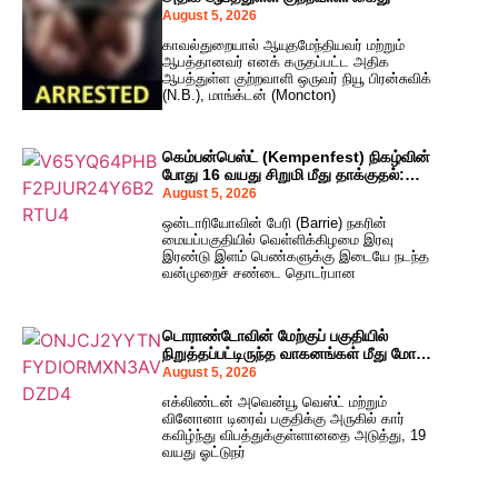
August 5, 2026
காவல்துறையால் ஆயுதமேந்தியவர் மற்றும்
ஆபத்தானவர் எனக் கருதப்பட்ட அதிக
ஆபத்துள்ள குற்றவாளி ஒருவர் நியூ பிரன்சுவிக்
(N.B.), மாங்க்டன் (Moncton)
கெம்பன்பெஸ்ட் (Kempenfest) நிகழ்வின்
போது 16 வயது சிறுமி மீது தாக்குதல்:
சந்தேக நபர்களைத் தேடும் காவல்துறை
August 5, 2026
ஒன்டாரியோவின் பேரி (Barrie) நகரின்
மையப்பகுதியில் வெள்ளிக்கிழமை இரவு
இரண்டு இளம் பெண்களுக்கு இடையே நடந்த
வன்முறைச் சண்டை தொடர்பான
டொராண்டோவின் மேற்குப் பகுதியில்
நிறுத்தப்பட்டிருந்த வாகனங்கள் மீது மோதி
கவிழ்ந்த கார்: காவல்துறை
August 5, 2026
எக்லிண்டன் அவென்யூ வெஸ்ட் மற்றும்
வினோனா டிரைவ் பகுதிக்கு அருகில் கார்
கவிழ்ந்து விபத்துக்குள்ளானதை அடுத்து, 19
வயது ஓட்டுநர்