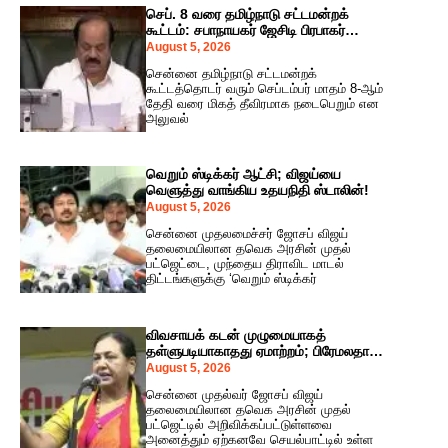
செப். 8 வரை தமிழ்நாடு சட்டமன்றக்
கூட்டம்: சபாநாயகர் ஜேசிடி பிரபாகர்
அறிவிப்பு !
August 5, 2026
சென்னை தமிழ்நாடு சட்டமன்றக்
கூட்டத்தொடர் வரும் செப்டம்பர் மாதம் 8-ஆம்
தேதி வரை மிகத் தீவிரமாக நடைபெறும் என
அலுவல்
வெறும் ஸ்டிக்கர் ஆட்சி; விஜய்யை
வெளுத்து வாங்கிய உதயநிதி ஸ்டாலின்!
August 5, 2026
சென்னை முதலமைச்சர் ஜோசப் விஜய்
தலைமையிலான தவெக அரசின் முதல்
பட்ஜெட்டை, முந்தைய திராவிட மாடல்
திட்டங்களுக்கு ‘வெறும் ஸ்டிக்கர்
விவசாயக் கடன் முழுமையாகத்
தள்ளுபடியாகாதது ஏமாற்றம்; பிரேமலதா
விஜயகாந்த் கடும் விமர்சனம்!
August 5, 2026
சென்னை முதல்வர் ஜோசப் விஜய்
தலைமையிலான தவெக அரசின் முதல்
பட்ஜெட்டில் அறிவிக்கப்பட்டுள்ளவை
அனைத்தும் ஏற்கனவே செயல்பாட்டில் உள்ள