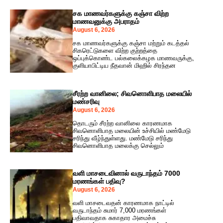
சக மாணவர்களுக்கு கஞ்சா விற்ற
மாணவனுக்கு அபராதம்
August 6, 2026
சக மாணவர்களுக்கு கஞ்சா மற்றும் கடத்தல்
சிகரெட்டுகளை விற்ற குற்றத்தை
ஒப்புக்கொண்ட பல்கலைக்கழக மாணவருக்கு,
குளியாபிட்டிய நீதவான் மிஹில் சிரந்தன
சீரற்ற வானிலை; சிவனொளிபாத மலையில்
மண்சரிவு
August 6, 2026
தொடரும் சீரற்ற வானிலை காரணமாக
சிவனொளிபாத மலையின் உச்சியில் மண்மேடு
சரிந்து வீழ்ந்துள்ளது. மண்மேடு சரிந்து
சிவனொளிபாத மலைக்கு செல்லும்
வளி மாசடைவினால் வருடாந்தம் 7000
மரணங்கள் பதிவு?
August 6, 2026
வளி மாசடைவதன் காரணமாக நாட்டில்
வருடாந்தம் சுமார் 7,000 மரணங்கள்
பதிவாவதாக சுகாதார அமைச்சு