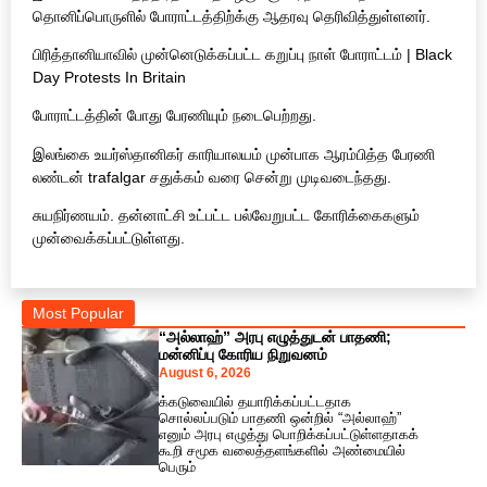
தொனிப்பொருளில் போராட்டத்திற்க்கு ஆதரவு தெரிவித்துள்ளனர்.
பிரித்தானியாவில் முன்னெடுக்கப்பட்ட கறுப்பு நாள் போராட்டம் | Black
Day Protests In Britain
போராட்டத்தின் போது பேரணியும் நடைபெற்றது.
இலங்கை உயர்ஸ்தானிகர் காரியாலயம் முன்பாக ஆரம்பித்த பேரணி
லண்டன் trafalgar சதுக்கம் வரை சென்று முடிவடைந்தது.
சுயநிர்ணயம். தன்னாட்சி உட்பட்ட பல்வேறுபட்ட கோரிக்கைகளும்
முன்வைக்கப்பட்டுள்ளது.
Most Popular
“அல்லாஹ்” அரபு எழுத்துடன் பாதணி;
மன்னிப்பு கோரிய நிறுவனம்
August 6, 2026
க்கடுவையில் தயாரிக்கப்பட்டதாக
சொல்லப்படும் பாதணி ஒன்றில் “அல்லாஹ்”
எனும் அரபு எழுத்து பொறிக்கப்பட்டுள்ளதாகக்
கூறி சமூக வலைத்தளங்களில் அண்மையில்
பெரும்