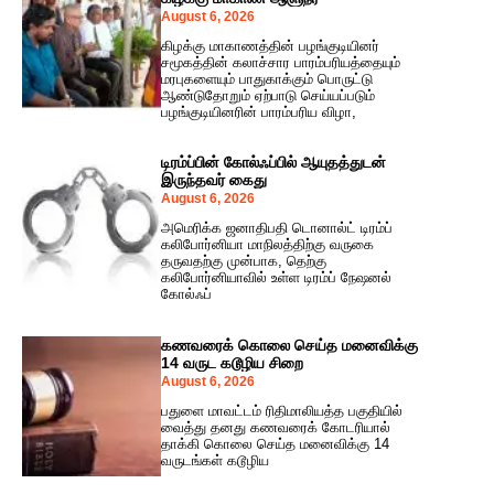
August 6, 2026
கிழக்கு மாகாணத்தின் பழங்குடியினர்
சமூகத்தின் கலாச்சார பாரம்பரியத்தையும்
மரபுகளையும் பாதுகாக்கும் பொருட்டு
ஆண்டுதோறும் ஏற்பாடு செய்யப்படும்
பழங்குடியினரின் பாரம்பரிய விழா,
டிரம்ப்பின் கோல்ஃப்பில் ஆயுதத்துடன்
இருந்தவர் கைது
August 6, 2026
அமெரிக்க ஜனாதிபதி டொனால்ட் டிரம்ப்
கலிபோர்னியா மாநிலத்திற்கு வருகை
தருவதற்கு முன்பாக, தெற்கு
கலிபோர்னியாவில் உள்ள டிரம்ப் நேஷனல்
கோல்ஃப்
கணவரைக் கொலை செய்த மனைவிக்கு
14 வருட கடூழிய சிறை
August 6, 2026
பதுளை மாவட்டம் ரிதிமாலியத்த பகுதியில்
வைத்து தனது கணவரைக் கோடரியால்
தாக்கி கொலை செய்த மனைவிக்கு 14
வருடங்கள் கடூழிய