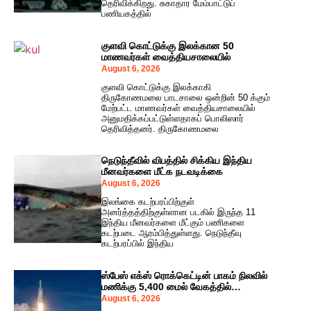
தெரிவிக்கிறது. சுகாதார மேம்பாட்டுப்
பணியகத்தில்
குளவி கொட்டுக்கு இலக்கான 50
மாணவர்கள் வைத்தியசாலையில்
August 6, 2026
குளவி கொட்டுக்கு இலக்காகி
திருகோணமலை பாடசாலை ஒன்றின் 50 க்கும்
மேற்பட்ட மாணவர்கள் வைத்தியசாலையில்
அனுமதிக்கப்பட்டுள்ளதாகப் பொலிஸார்
தெரிவித்தனர். திருகோணமலை
நெடுந்தீவில் விபத்தில் சிக்கிய இந்திய
மீனவர்களை மீட்க நடவடிக்கை
August 6, 2026
இலங்கை கடற்பரப்பிற்குள்
அனர்த்தத்திற்குள்ளான படகில் இருந்த 11
இந்திய மீனவர்களை மீட்கும் பணிகளை
கடற்படை ஆரம்பித்துள்ளது. நெடுந்தீவு
கடற்பரப்பில் இந்திய
ஸ்பேஸ் எக்ஸ் ரொக்கெட்டின் பாகம் நிலவில்
மணிக்கு 5,400 மைல் வேகத்தில்
மோதியது!
August 6, 2026