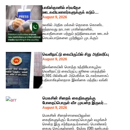
பாகிஸ்தானில் சர்வதேச
ஊடகவியலாளர்களுக்குக் கடும்
கட்டுப்பாடுகள்
August 9, 2026
உலகில் அதிக மக்கள் தொகை கொண்ட
ஐந்தாவது நாடான பாகிஸ்தானில்,
சுயாதீனமான மற்றும் நடுநிலையான ஊடகச்
செயல்பாடுகளை முற்றிலும் முடக்கும்
வெளிநாட்டு கையிருப்பில் சிறு அதிகரிப்பு
August 9, 2026
இலங்கையின் மொத்த உத்தியோகபூர்வ
வெளிநாட்டு கையிருப்பு ஜூலை மாதத்தில்
6,591 மில்லியன் அமெரிக்க டொலர்களாகப்
பதிவாகியுள்ளதாக இலங்கை மத்திய வங்கி
மெகசின் சிறைக் கைதிகளுக்கு
போதைப்பொருள் வீச முயன்ற இருவர்
கைது!
August 9, 2026
மெகசின் சிறைச்சாலையிலுள்ள
கைதிகளுக்குப் போதைப்பொருள் வழங்கச்
சென்ற இரு சந்தேகநபர்களைப் பொலிஸார்
கைது செய்துள்ளனர். நேற்று (08) நண்பகல்