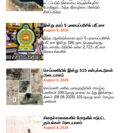
எட்டப்படும் நிலையை நெருங்கியுள்ள
போதிலும், அந்த நீர்வழியை மீண்டும்
திறப்பதற்கு
இன்று தரம் 5 புலமைப்பரிசில் பரீட்சை
August 9, 2026
இந்த ஆண்டுக்கான தரம் 5 புலமைப்பரிசில்
பரீட்சை இன்று (09) நடைபெறவுள்ளது.
நாடளாவிய ரீதியில் உள்ள 2,723 பரீட்சை
நிலையங்களில்
செம்மணியில் இன்று 515 என்புக்கூடுகள்
அடையாளம்
August 8, 2026
செம்மணி மனித புதைகுழியின் அகழ்வு
பணிகள் 100ஆவது நாளை கடந்து இன்றைய
தினம் (08.08.2026) 101ஆவது நாள் அகழ்வு
பணிகள்
சிறைச்சாலைகளில் மோதலில் ஈடுபட்ட
கும்பல்கள் அடையாளம்
August 8, 2026