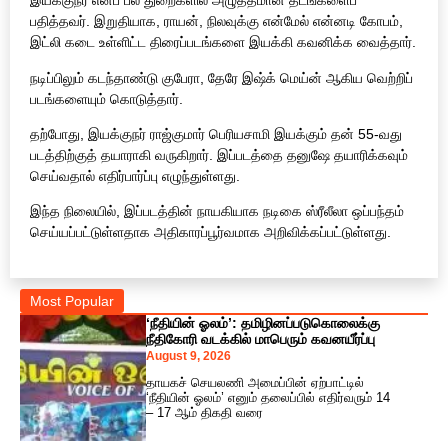
இயக்குநர் எனப் பல துறைகளில் அழுத்தமான தடங்களைப்
பதித்தவர். இறுதியாக, ராயன், நிலவுக்கு என்மேல் என்னடி கோபம்,
இட்லி கடை உள்ளிட்ட திரைப்படங்களை இயக்கி கவனிக்க வைத்தார்.
நடிப்பிலும் கடந்தாண்டு குபேரா, தேரே இஷ்க் மெய்ன் ஆகிய வெற்றிப்
படங்களையும் கொடுத்தார்.
தற்போது, இயக்குநர் ராஜ்குமார் பெரியசாமி இயக்கும் தன் 55-வது
படத்திற்குத் தயாராகி வருகிறார். இப்படத்தை தனுஷே தயாரிக்கவும்
செய்வதால் எதிர்பார்ப்பு எழுந்துள்ளது.
இந்த நிலையில், இப்படத்தின் நாயகியாக நடிகை ஸ்ரீலீலா ஒப்பந்தம்
செய்யப்பட்டுள்ளதாக அதிகாரப்பூர்வமாக அறிவிக்கப்பட்டுள்ளது.
Most Popular
‘நீதியின் ஓலம்’: தமிழினப்படுகொலைக்கு
நீதிகோரி வடக்கில் மாபெரும் கவனயீர்ப்பு
August 9, 2026
தாயகச் செயலணி அமைப்பின் ஏற்பாட்டில்
‘நீதியின் ஓலம்’ எனும் தலைப்பில் எதிர்வரும் 14
– 17 ஆம் திகதி வரை