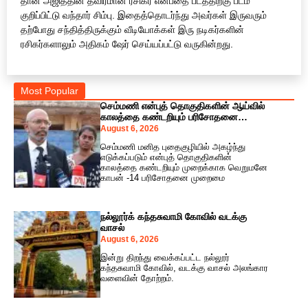
தான் அஜித்தின் தீவிரமான ரசிகர் என்பதை படத்திற்கு படம்
குறிப்பிட்டு வந்தார் சிம்பு. இதைத்தொடர்ந்து அவர்கள் இருவரும்
தற்போது சந்தித்திருக்கும் வீடியோக்கள் இரு நடிகர்களின்
ரசிகர்களாலும் அதிகம் ஷேர் செய்யப்பட்டு வருகின்றது.
Most Popular
செம்மணி என்புத் தொகுதிகளின் ஆய்வில்
காலத்தை கண்டறியும் பரிசோதனை
அவசியம்!
August 6, 2026
செம்மணி மனித புதைகுழியில் அகழ்ந்து
எடுக்கப்படும் என்புத் தொகுதிகளின்
காலத்தை கண்டறியும் முறைக்காக வெறுமனே
காபன் -14 பரிசோதனை முறைமை
நல்லூர்க் கந்தசுவாமி கோவில் வடக்கு
வாசல்
August 6, 2026
இன்று திறந்து வைக்கப்பட்ட நல்லூர்
கந்தசுவாமி கோவில், வடக்கு வாசல் அலங்கார
வளைவின் தோற்றம்.