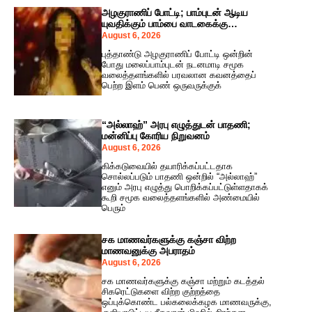
அழகுராணிப் போட்டி; பாம்புடன் ஆடிய
யுவதிக்கும் பாம்பை வாடகைக்கு
விட்டவருக்கும் அபராதம்
August 6, 2026
புத்தாண்டு அழகுராணிப் போட்டி ஒன்றின்
போது மலைப்பாம்புடன் நடனமாடி சமூக
வலைத்தளங்களில் பரவலான கவனத்தைப்
பெற்ற இளம் பெண் ஒருவருக்குக்
“அல்லாஹ்” அரபு எழுத்துடன் பாதணி;
மன்னிப்பு கோரிய நிறுவனம்
August 6, 2026
கிக்கடுவையில் தயாரிக்கப்பட்டதாக
சொல்லப்படும் பாதணி ஒன்றில் “அல்லாஹ்”
எனும் அரபு எழுத்து பொறிக்கப்பட்டுள்ளதாகக்
கூறி சமூக வலைத்தளங்களில் அண்மையில்
பெரும்
சக மாணவர்களுக்கு கஞ்சா விற்ற
மாணவனுக்கு அபராதம்
August 6, 2026
சக மாணவர்களுக்கு கஞ்சா மற்றும் கடத்தல்
சிகரெட்டுகளை விற்ற குற்றத்தை
ஒப்புக்கொண்ட பல்கலைக்கழக மாணவருக்கு,