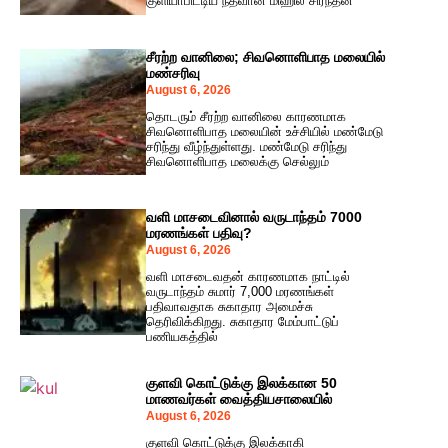
குளியாபிட்டிய நீதவான் மிஹில் சிரந்தன
சீரற்ற வானிலை; சிவனொளிபாத மலையில்
மண்சரிவு
August 6, 2026
தொடரும் சீரற்ற வானிலை காரணமாக
சிவனொளிபாத மலையின் உச்சியில் மண்மேடு
சரிந்து வீழ்ந்துள்ளது. மண்மேடு சரிந்து
சிவனொளிபாத மலைக்கு செல்லும்
வளி மாசடைவினால் வருடாந்தம் 7000
மரணங்கள் பதிவு?
August 6, 2026
வளி மாசடைவதன் காரணமாக நாட்டில்
வருடாந்தம் சுமார் 7,000 மரணங்கள்
பதிவாவதாக சுகாதார அமைச்சு
தெரிவிக்கிறது. சுகாதார மேம்பாட்டுப்
பணியகத்தில்
குளவி கொட்டுக்கு இலக்கான 50
மாணவர்கள் வைத்தியசாலையில்
August 6, 2026
குளவி கொட்டுக்கு இலக்காகி