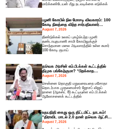
மார்க்கண்டேயன் மீது நடவடிக்கை எடுக்கக்
பழனி கோயில் நில மோசடி விவகாரம்: 100
கோடி நிலத்தை விற்ற சார்பதிவாளர்
மருத்துவமனையிலேயே நீதிமன்றக் காவல்!
August 7, 2026
திண்டுக்கல் உலகப் புகழ்பெற்ற பழனி
தண்டாயுதபாணி சாமி கோயிலுக்குச்
சொந்தமான மலை அடிவாரத்தில் உள்ள சுமார்
100 கோடி ரூபாய்
தவெக அரசின் எம்.பி.க்கள் கூட்டத்தில்
திமுக பங்கேற்குமா? “பிறக்காத
குழந்தைக்குப் பெயர் வைப்பதா?” –
August 7, 2026
ஆர்.எஸ்.பாரதி அதிரடி!
சென்னை தொகுதி மறுவரையறை மசோதா
தொடர்பாக முதலமைச்சர் ஜோசப் விஜய்
நாளை (ஆகஸ்ட் 8) கூட்டியுள்ள எம்.பி.க்கள்
ஆலோசனைக் கூட்டத்தில்
உதயநிதி கைது ஒரு திட்டமிட்ட நாடகம்!
“திராவிட மாடல் 2.0 தான் தவெக ஆட்சி”
– அர்ஜுன் சம்பத் பகிரங்கக் குற்றச்சாட்டு!
August 7, 2026