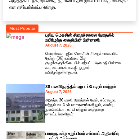
அடுத்தகட்ட நகர்வுகளைத் தீர்மானிப்பதில் முக்கியப் பங்கு வகிக்கும்
என எதிர்பார்க்கப்படுகிறது.
Most Popular
புதிய மெகசின் சிறைச்சாலை மோதலில்
உயிரிழந்த கைதியின் பின்னணி
August 7, 2026
பொரள்ளை புதிய மெகசின் சிறைச்சாலையில்
நேற்று (06) நள்ளிரவு இரு
குழுக்களுக்கிடையில் ஏற்பட்ட அமைதியின்மை
காரணமாகக் கைதி ஒருவர்
உயிரிழந்துள்ளதுடன்,
36 மணிநேரத்தில் ஏற்படப்போகும் மாற்றம்
August 7, 2026
அடுத்த 36 மணி நேரத்தில் மேல், சப்ரகமுவ
மற்றும் வடமேல் மாகாணங்களிலும், கண்டி,
நுவரெலியா, காலி மற்றும் மாத்தறை
மாவட்டங்களிலும்
பாராளுமன்ற உறுப்பினர் சம்பளம் அதிகரிப்பு
– எம்.பி.அர்ச்சுனா