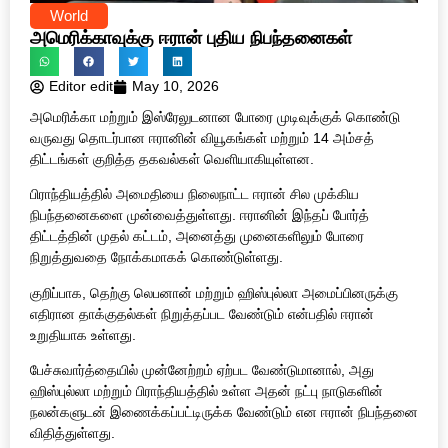
World
அமெரிக்காவுக்கு ஈரான் புதிய நிபந்தனைகள்
Editor edit
May 10, 2026
அமெரிக்கா மற்றும் இஸ்ரேலுடனான போரை முடிவுக்குக் கொண்டு
வருவது தொடர்பான ஈரானின் வியூகங்கள் மற்றும் 14 அம்சத்
திட்டங்கள் குறித்த தகவல்கள் வெளியாகியுள்ளன.
பிராந்தியத்தில் அமைதியை நிலைநாட்ட ஈரான் சில முக்கிய
நிபந்தனைகளை முன்வைத்துள்ளது. ஈரானின் இந்தப் போர்த்
திட்டத்தின் முதல் கட்டம், அனைத்து முனைகளிலும் போரை
நிறுத்துவதை நோக்கமாகக் கொண்டுள்ளது.
குறிப்பாக, தெற்கு லெபனான் மற்றும் ஹிஸ்புல்லா அமைப்பினருக்கு
எதிரான தாக்குதல்கள் நிறுத்தப்பட வேண்டும் என்பதில் ஈரான்
உறுதியாக உள்ளது.
பேச்சுவார்த்தையில் முன்னேற்றம் ஏற்பட வேண்டுமானால், அது
ஹிஸ்புல்லா மற்றும் பிராந்தியத்தில் உள்ள அதன் நட்பு நாடுகளின்
நலன்களுடன் இணைக்கப்பட்டிருக்க வேண்டும் என ஈரான் நிபந்தனை
விதித்துள்ளது.