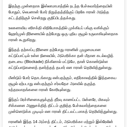
இதற்கு முன்னதாக இஸ்லாமாபாத்தில் நடந்த பேச்சுவார்த்தையின்
போதும், லெபனான் போர் நிறுத்தத்திற்குப் பிறகே ஈரான் அடுத்த
கட்டத்திற்குச் சென்றது குறிப்பிடத்தக்கது.
உலகளாவிய எரிசக்தி விநியோகத்தில் முக்கியப் பங்கு வகிக்கும்
ஹோர்முஸ் நீரிணையில் தற்போது ஒரு புதிய சூழல் உருவாகியுள்ளதாக
ஈரான் கூறுகிறது.
இந்தத் தற்காப்பு நீரிணை தற்போது ஈரானின் முழுமையான
கட்டுப்பாட்டில் உள்ள நிலையில், அமெரிக்கா தன் மீதான கடல்வழித்
தடையை (Blockade) நீக்கினால் மட்டுமே, தான் கொண்டுள்ள
கட்டுப்பாடுகளைத் தளர்த்தத் தயார் என ஈரான் தெரிவித்துள்ளது.
மீண்டும் போர் தொடங்காது என்பதற்கும், எதிர்காலத்தில் இத்தகைய
சூழல் ஏற்படாது என்பதற்கும் சர்வதேச அளவில் தகுந்த
உத்தரவாதங்களை ஈரான் கோரியுள்ளது.
இந்தப் பிரச்சினைகளுக்குத் தீர்வு காணப்பட்ட பின்னரே, மிகவும்
சிக்கலான அணுசக்தித் திட்டம் குறித்த பேச்சுவார்த்தைகளை
முன்னெடுக்க முடியும் என ஈரான் திட்டவட்டமாகத் தெரிவித்துள்ளது.
ஈரானின் இந்த 14 அம்சத் திட்டம், அமெரிக்கா மற்றும் இஸ்ரேலின்