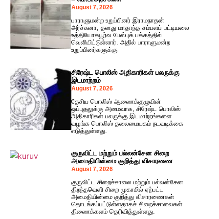
August 7, 2026
பாராளுமன்ற உறுப்பினர் இராமநாதன்
அர்ச்சுனா, தனது மாதாந்த சம்பளப் பட்டியலை
உத்தியோகபூர்வ பேஸ்புக் பக்கத்தில்
வெளியிட்டுள்ளார். அதில் பாராளுமன்ற
உறுப்பினர்களுக்கு
சிரேஷ்ட பொலிஸ் அதிகாரிகள் பலருக்கு
இடமாற்றம்
August 7, 2026
தேசிய பொலிஸ் ஆணைக்குழுவின்
ஒப்புதலுக்கு அமைவாக, சிரேஷ்ட பொலிஸ்
அதிகாரிகள் பலருக்கு இடமாற்றங்களை
வழங்க பொலிஸ் தலைமையகம் நடவடிக்கை
எடுத்துள்ளது.
குருவிட்ட மற்றும் பல்லன்சேன சிறை
அமைதியின்மை குறித்து விசாரணை
August 7, 2026
குருவிட்ட சிறைச்சாலை மற்றும் பல்லன்சேன
திறந்தவெளி சிறை முகாமில் ஏற்பட்ட
அமைதியின்மை குறித்து விசாரணைகள்
தொடங்கப்பட்டுள்ளதாகச் சிறைச்சாலைகள்
திணைக்களம் தெரிவித்துள்ளது.