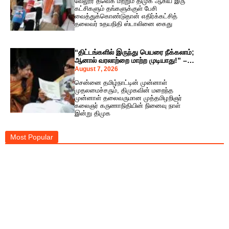
வேலூர் தவெக மற்றும் திமுக ஆகிய இரு
கட்சிகளும் தங்களுக்குள் பேசி
வைத்துக்கொண்டுதான் எதிர்க்கட்சித்
தலைவர் உதயநிதி ஸ்டாலினை கைது
“திட்டங்களில் இருந்து பெயரை நீக்கலாம்;
ஆனால் வரலாற்றை மாற்ற முடியாது!” –
கலைஞர் நினைவு நாளில் கனிமொழி எம்.பி.
August 7, 2026
அதிரடிப் பதிவு!
சென்னை தமிழ்நாட்டின் முன்னாள்
முதலமைச்சரும், திமுகவின் மறைந்த
முன்னாள் தலைவருமான முத்தமிழறிஞர்
கலைஞர் கருணாநிதியின் நினைவு நாள்
இன்று திமுக
Most Popular