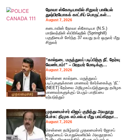
நோவா ஸ்கோடியாவில் சிறுவர் பாலியல்
துஷ்பிரயோகக் காட்சிப் பொருட்கள்
வைத்திருந்த நபர் மீது குற்றம்சாட்டு!
August 7, 2026
கனடாவின் நோவா ஸ்கோடியா (N.S.)
மாநிலத்தின் ஸ்பிரிங்ஹில் (Springhill)
பகுதியைச் சேர்ந்த 37 வயது நபர் ஒருவர் மீது
சிறுவர்
“கால்நடை மருத்துவப் படிப்பிற்கு நீட் தேர்வு
வேண்டாம்!” – பிரதமர் மோடிக்கு
முதலமைச்சர் விஜய் அதிரடி கடிதம்!
August 7, 2026
சென்னை கால்நடை மருத்துவப்
படிப்புகளுக்கான மாணவர் சேர்க்கைக்கு ‘நீட்’
(NEET) தேர்வை அறிமுகப்படுத்துவது தமிழக
மாணவர்களுக்குப் பெரும் பாதிப்பை
ஏற்படுத்தும்
முதலமைச்சர் விஜய் குறித்து அவதூறு
பேச்சு: திமுக எம்.எல்.ஏ மீது பாய்கிறதா
உரிமை மீறல் நடவடிக்கை?
August 7, 2026
சென்னை தமிழ்நாடு முதலமைச்சர் ஜோசப்
விஜய்யைப் பொதுவெளியில் அவதூறாகப்
பேசிய விவகாரத்தில், திமுக எம்.எல்.ஏ