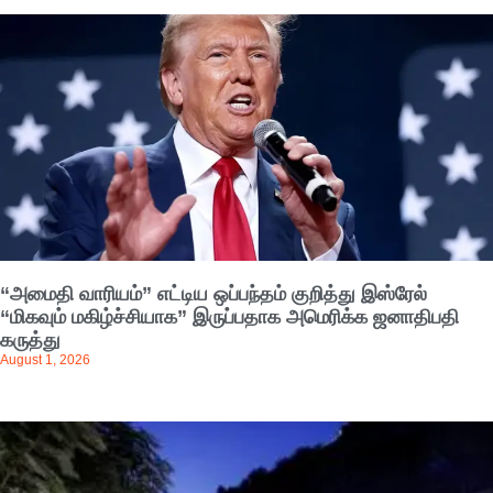
“அமைதி வாரியம்” எட்டிய ஒப்பந்தம் குறித்து இஸ்ரேல்
“மிகவும் மகிழ்ச்சியாக” இருப்பதாக அமெரிக்க ஜனாதிபதி
கருத்து
August 1, 2026