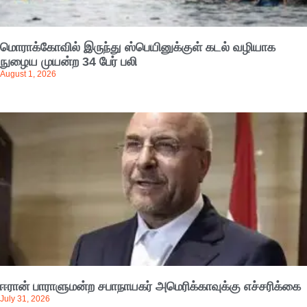
மொராக்கோவில் இருந்து ஸ்பெயினுக்குள் கடல் வழியாக
நுழைய முயன்ற 34 பேர் பலி
August 1, 2026
ஈரான் பாராளுமன்ற சபாநாயகர் அமெரிக்காவுக்கு எச்சரிக்கை
July 31, 2026